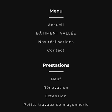
Rénovation maison Pornichet
Rénovation maison Herbignac
Menu
Rénovation maison Assérac
Rénovation maison La Baule-Escoublac
Rénovation maison Le Croisic
Rénovation maison Trignac
Accueil
Rénovation maison Le Pouliguen
Rénovation maison Batz-sur-Mer
BÂTIMENT VALLÉE
Rénovation maison Saint-Nazaire
Rénovation maison Piriac-sur-Mer
Rénovation maison Mesquer
Nos réalisations
Rénovation maison Saint-Molf
Rénovation maison Saint-Lypha
Contact
Rénovation maison Saint-André-des-Eaux
Rénovation maison La Turballe
Prestations
Neuf
Rénovation
Extension
Petits travaux de maçonnerie