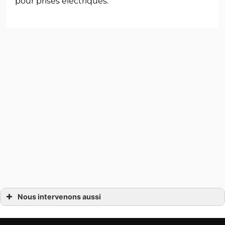
pour prises électriques.
Nous intervenons aussi
Rénovation maison
Rénovation maison Férel
Rénovation maison Guérande