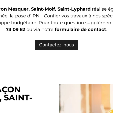
on Mesquer, Saint-Molf, Saint-Lyphard
réalise 
ée, la pose d’IPN… Confier vos travaux à nos spécia
loppe budgétaire. Pour toute question supplément
73 09 62
ou via notre
formulaire
de contac
t
.
Contactez-nous
AÇON
 SAINT-